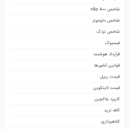
شاخص s&p 500
شاخص داوجونز
شاخص نزدک
فیسبوک
قرارداد هوشمند
قوانین کشورها
قیمت ریپل
قیمت لایتکوین
کاربرد بلاکچین
کافه ترید
کلاهبرداری