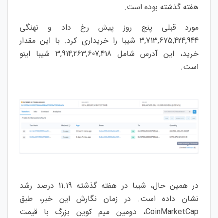
هفته گذشته بوده است.
مورد قبلی پنج روز پیش رخ داد و نهنگی
3,713,675,424,944 شیبا را خریداری کرد. با این مقدار
خرید، این آدرس شامل 3,914,263,607,418 شیبا اینو
است.
در همین حال، شیبا در هفته گذشته 11.19 درصد رشد
نشان داده است. در زمان نگارش این خبر، طبق
CoinMarketCap، دومین میم کوین بزرگ با قیمت