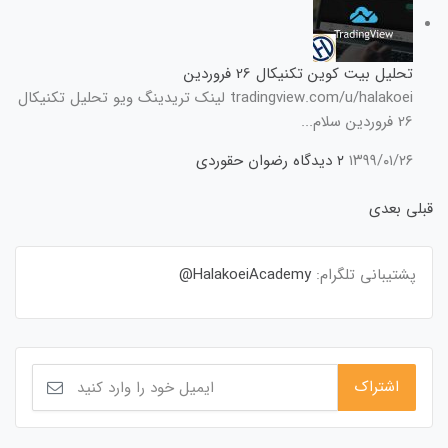
تحلیل بیت کوین تکنیکال 26 فروردین
tradingview.com/u/halakoei لینک تریدینگ ویو تحلیل تکنیکال
26 فروردین سلام...
۱۳۹۹/۰۱/۲۶
۲ دیدگاه
رضوان حقوردی
قبلی
بعدی
پشتیبانی تلگرام:
HalakoeiAcademy@