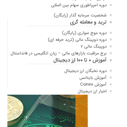
دوره امپراطوری سهام بین المللی
شخصیت سرمایه گذار (رایگان)
ترید و معامله گری
دوره موج سواری (رایگان)
دوره دوپینگ مالی (ترید حرفه ای)
دوپینگ مالی ۲
برج مراقبت بازارهای مالی – زبان انگلیسی در فاندامنتال
آموزش 0 تا 100 ارز دیجیتال
دوره نخبگان ارز دیجیتال
آموزش باینانس
آموزش Coinex
اخبار ارز دیجیتال