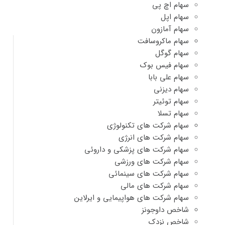
سهام اچ پی
سهام اپل
سهام آمازون
سهام ماکروسافت
سهام گوگل
سهام فیس بوک
سهام علی بابا
سهام دیزنی
سهام توئیتر
سهام تسلا
سهام شرکت های تکنولوژی
سهام شرکت های انرژی
سهام شرکت های پزشکی و داروئی
سهام شرکت های ورزشی
سهام شرکت های سینمائی
سهام شرکت های مالی
سهام شرکت های هواپیمایی و ایرلاین
شاخص داوجونز
شاخص نزدک