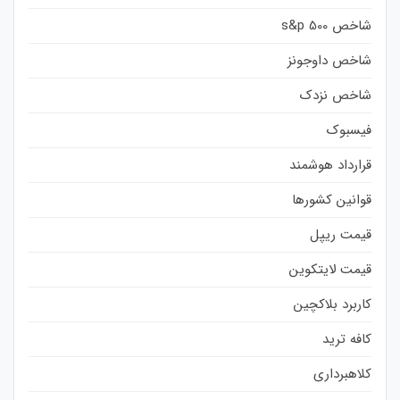
شاخص s&p 500
شاخص داوجونز
شاخص نزدک
فیسبوک
قرارداد هوشمند
قوانین کشورها
قیمت ریپل
قیمت لایتکوین
کاربرد بلاکچین
کافه ترید
کلاهبرداری