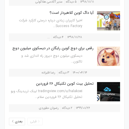
۱۳۹۸/۱۱/۱۱
۵ دیدگاه
مدیر آکادمی هلاکوئی
آیا داگ کوین کلاهبردار است؟
اخیرا کاربران زیادی درباره درستی کارکرد شرکت
Success Factory...
۱۳۹۸/۱۱/۲۸
۴ دیدگاه
...
رقص برای دوج کوین رایگان در دیسکوی میلیون دوج
دیسکوی میلیون دوج دیروز راه اندازی شد و
تاکنون...
۱۴۰۰/۰۴/۱۴
۳ دیدگاه
رضا قلیزاده
تحلیل بیت کوین تکنیکال 26 فروردین
tradingview.com/u/halakoei لینک تریدینگ ویو
تحلیل تکنیکال 26 فروردین سلام...
۱۳۹۹/۰۱/۲۶
۲ دیدگاه
رضوان حقوردی
قبلی
بعدی