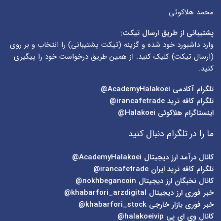
محمد هلاکوئی
پشتیبانی از طریق ارسال تیکت:
وارد داشبورد خود شده و گزینه (
تیکت پشتیبانی
) را انتخاب و بر روی
(
ارسال تیکت
) کلیک کنید. از همین طریق درخواست خود را پیگیری
کنید.
تلگرام آکادمی
AcademyHalakoei@
تلگرام کافه ترید
irancafetrade@
اینستاگرام هلاکوئی
Halakoei@
ما را در تلگرام دنبال کنید
کانال درآمد ارز دیجیتال
AcademyHalakoei@
تلگرام کافه ترید ایران
irancafetrade@
کانال نخبگان ارز دیجیتال
nokhbegancoin@
خبر فوری ارز دیجیتال
khabarfori_arzdigital@
خبر فوری بازار خارجی
khabarfori_stock@
کانال وی ای پی
halakoeivip@