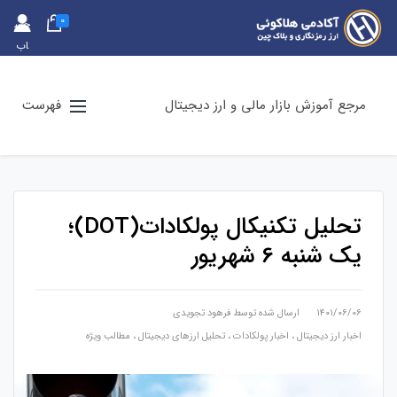
0
حس
اب
کارب
ری
مرجع آموزش بازار مالی و ارز دیجیتال
فهرست
تحلیل تکنیکال پولکادات(DOT)؛
یک شنبه 6 شهریور
۱۴۰۱/۰۶/۰۶
ارسال شده توسط
فرهود تجویدی
اخبار ارز دیجیتال
،
اخبار پولکادات
،
تحلیل ارزهای دیجیتال
،
مطالب ویژه