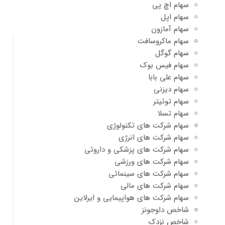
سهام اچ پی
سهام اپل
سهام آمازون
سهام ماکروسافت
سهام گوگل
سهام فیس بوک
سهام علی بابا
سهام دیزنی
سهام توئیتر
سهام تسلا
سهام شرکت های تکنولوژی
سهام شرکت های انرژی
سهام شرکت های پزشکی و داروئی
سهام شرکت های ورزشی
سهام شرکت های سینمائی
سهام شرکت های مالی
سهام شرکت های هواپیمایی و ایرلاین
شاخص داوجونز
شاخص نزدک