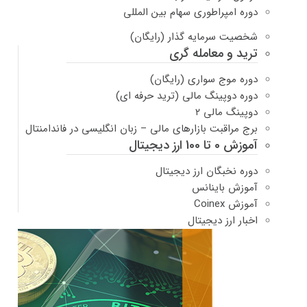
دوره امپراطوری سهام بین المللی
شخصیت سرمایه گذار (رایگان)
ترید و معامله گری
دوره موج سواری (رایگان)
دوره دوپینگ مالی (ترید حرفه ای)
دوپینگ مالی ۲
برج مراقبت بازارهای مالی – زبان انگلیسی در فاندامنتال
آموزش 0 تا 100 ارز دیجیتال
دوره نخبگان ارز دیجیتال
آموزش باینانس
آموزش Coinex
اخبار ارز دیجیتال