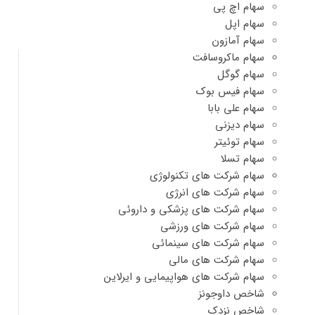
سهام اچ پی
سهام اپل
سهام آمازون
سهام ماکروسافت
سهام گوگل
سهام فیس بوک
سهام علی بابا
سهام دیزنی
سهام توئیتر
سهام تسلا
سهام شرکت های تکنولوژی
سهام شرکت های انرژی
سهام شرکت های پزشکی و داروئی
سهام شرکت های ورزشی
سهام شرکت های سینمائی
سهام شرکت های مالی
سهام شرکت های هواپیمایی و ایرلاین
شاخص داوجونز
شاخص نزدک