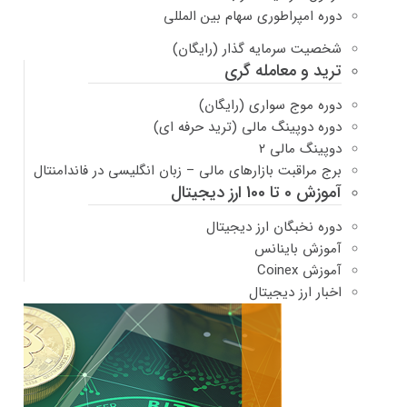
دوره امپراطوری سهام بین المللی
شخصیت سرمایه گذار (رایگان)
ترید و معامله گری
دوره موج سواری (رایگان)
دوره دوپینگ مالی (ترید حرفه ای)
دوپینگ مالی ۲
برج مراقبت بازارهای مالی – زبان انگلیسی در فاندامنتال
آموزش 0 تا 100 ارز دیجیتال
دوره نخبگان ارز دیجیتال
آموزش باینانس
آموزش Coinex
اخبار ارز دیجیتال