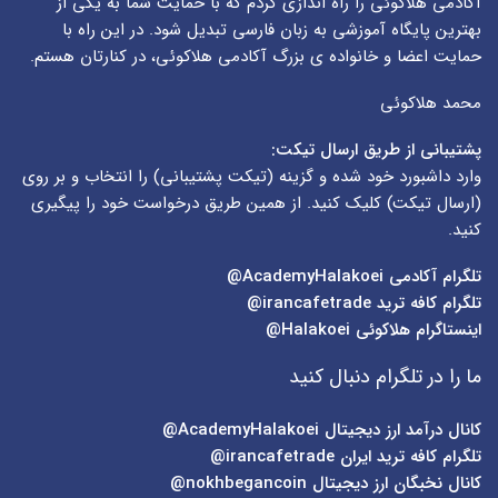
آکادمی هلاکوئی را راه اندازی کردم که با حمایت شما به یکی از
بهترین پایگاه آموزشی به زبان فارسی تبدیل شود. در این راه با
حمایت اعضا و خانواده ی بزرگ آکادمی هلاکوئی، در کنارتان هستم.
محمد هلاکوئی
پشتیبانی از طریق ارسال تیکت:
وارد داشبورد خود شده و گزینه (
تیکت پشتیبانی
) را انتخاب و بر روی
(
ارسال تیکت
) کلیک کنید. از همین طریق درخواست خود را پیگیری
کنید.
تلگرام آکادمی
AcademyHalakoei@
تلگرام کافه ترید
irancafetrade@
اینستاگرام هلاکوئی
Halakoei@
ما را در تلگرام دنبال کنید
کانال درآمد ارز دیجیتال
AcademyHalakoei@
تلگرام کافه ترید ایران
irancafetrade@
کانال نخبگان ارز دیجیتال
nokhbegancoin@