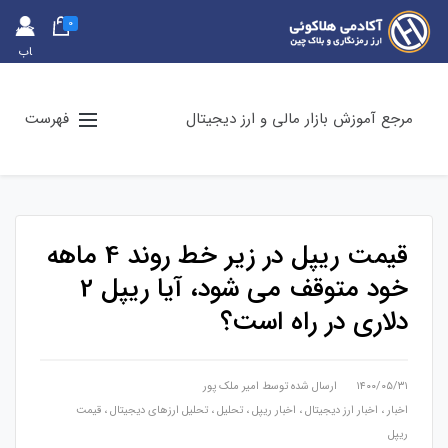
0
حس
اب
کارب
ری
مرجع آموزش بازار مالی و ارز دیجیتال
فهرست
قیمت ریپل در زیر خط روند 4 ماهه
خود متوقف می شود، آیا ریپل 2
دلاری در راه است؟
۱۴۰۰/۰۵/۳۱
ارسال شده توسط
امیر ملک پور
اخبار
،
اخبار ارز دیجیتال
،
اخبار ریپل
،
تحلیل
،
تحلیل ارزهای دیجیتال
،
قیمت
ریپل