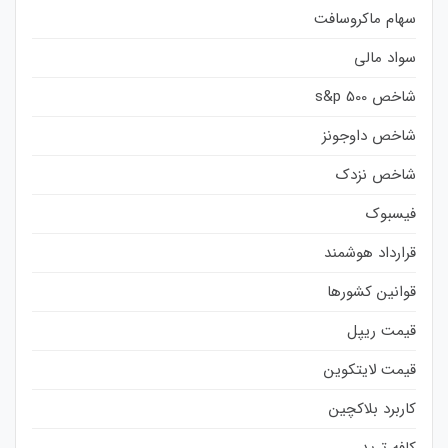
سهام ماکروسافت
سواد مالی
شاخص s&p 500
شاخص داوجونز
شاخص نزدک
فیسبوک
قرارداد هوشمند
قوانین کشورها
قیمت ریپل
قیمت لایتکوین
کاربرد بلاکچین
کافه ترید