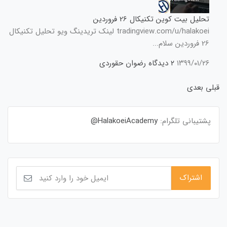
تحلیل بیت کوین تکنیکال 26 فروردین
tradingview.com/u/halakoei لینک تریدینگ ویو تحلیل تکنیکال
26 فروردین سلام...
۱۳۹۹/۰۱/۲۶
۲ دیدگاه
رضوان حقوردی
قبلی
بعدی
پشتیبانی تلگرام:
HalakoeiAcademy@