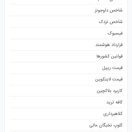
شاخص داوجونز
شاخص نزدک
فیسبوک
قرارداد هوشمند
قوانین کشورها
قیمت ریپل
قیمت لایتکوین
کاربرد بلاکچین
کافه ترید
کلاهبرداری
کلوپ نخبگان مالی