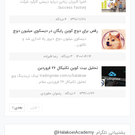
اخیرا کاربران زیادی درباره درستی کارکرد شرکت
Success Factory...
۱۳۹۸/۱۱/۲۸
۴ دیدگاه
...
رقص برای دوج کوین رایگان در دیسکوی میلیون دوج
دیسکوی میلیون دوج دیروز راه اندازی شد و
تاکنون...
۱۴۰۰/۰۴/۱۴
۳ دیدگاه
رضا قلیزاده
تحلیل بیت کوین تکنیکال 26 فروردین
tradingview.com/u/halakoei لینک تریدینگ ویو
تحلیل تکنیکال 26 فروردین سلام...
۱۳۹۹/۰۱/۲۶
۲ دیدگاه
رضوان حقوردی
قبلی
بعدی
پشتیبانی تلگرام:
HalakoeiAcademy@