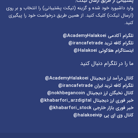
پشتیبانی از طریق ارسال تیکت:
وارد داشبورد خود شده و گزینه (
تیکت پشتیبانی
) را انتخاب و بر روی
(
ارسال تیکت
) کلیک کنید. از همین طریق درخواست خود را پیگیری
کنید.
تلگرام آکادمی
AcademyHalakoei@
تلگرام کافه ترید
irancafetrade@
اینستاگرام هلاکوئی
Halakoei@
ما را در تلگرام دنبال کنید
کانال درآمد ارز دیجیتال
AcademyHalakoei@
تلگرام کافه ترید ایران
irancafetrade@
کانال نخبگان ارز دیجیتال
nokhbegancoin@
خبر فوری ارز دیجیتال
khabarfori_arzdigital@
خبر فوری بازار خارجی
khabarfori_stock@
کانال وی ای پی
halakoeivip@