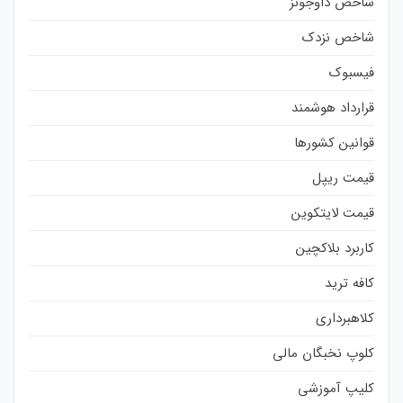
شاخص داوجونز
شاخص نزدک
فیسبوک
قرارداد هوشمند
قوانین کشورها
قیمت ریپل
قیمت لایتکوین
کاربرد بلاکچین
کافه ترید
کلاهبرداری
کلوپ نخبگان مالی
کلیپ آموزشی