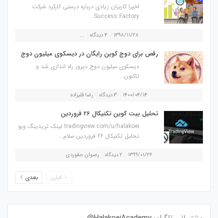
اخیرا کاربران زیادی درباره درستی کارکرد شرکت
Success Factory...
۱۳۹۸/۱۱/۲۸
۴ دیدگاه
...
رقص برای دوج کوین رایگان در دیسکوی میلیون دوج
دیسکوی میلیون دوج دیروز راه اندازی شد و
تاکنون...
۱۴۰۰/۰۴/۱۴
۳ دیدگاه
رضا قلیزاده
تحلیل بیت کوین تکنیکال 26 فروردین
tradingview.com/u/halakoei لینک تریدینگ ویو
تحلیل تکنیکال 26 فروردین سلام...
۱۳۹۹/۰۱/۲۶
۲ دیدگاه
رضوان حقوردی
قبلی
بعدی
پشتیبانی تلگرام:
HalakoeiAcademy@