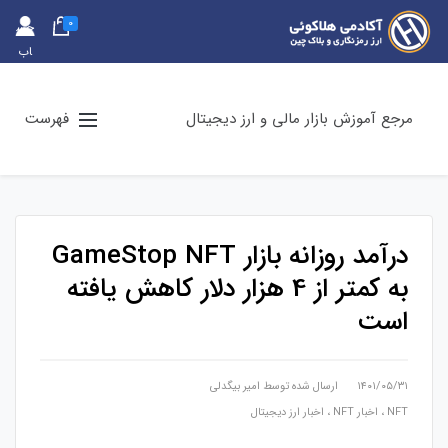
0
حس
اب
کارب
ری
مرجع آموزش بازار مالی و ارز دیجیتال
فهرست
درآمد روزانه بازار GameStop NFT
به کمتر از 4 هزار دلار کاهش یافته
است
۱۴۰۱/۰۵/۳۱
ارسال شده توسط
امیر بیگدلی
NFT
،
اخبار NFT
،
اخبار ارز دیجیتال