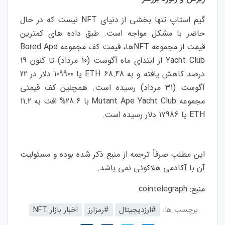
گیم استاپ تنها بخشی از دنیای NFT نیست که در حال
حاضر با مشکل مواجه است. طبق داده‌ های کمترین
قیمت از مجموعه NFTها، قیمت کف مجموعه Bored Ape
Yacht Club از ابتدای ماه آگوست (10 مرداد) تا کنون 19
درصد کاهش یافته و به 68.48 ETH یا 109900 دلار در 22
آگوست (31 مرداد) رسیده است. همچنین کف قیمتی
مجموعه Mutant Ape Yacht Club با 28.6% افت به 11.2
ETH یا 17986 دلار رسیده است.
این مطلب صرفاً ترجمه از منبع ذکر شده بوده و مسئولیت
آن با آکادمی هلاکوئی نمی باشد.
منبع:
cointelegraph
برچسب ها:
#ارزدیجیتال
#رمزارز
اخبار بازار NFT