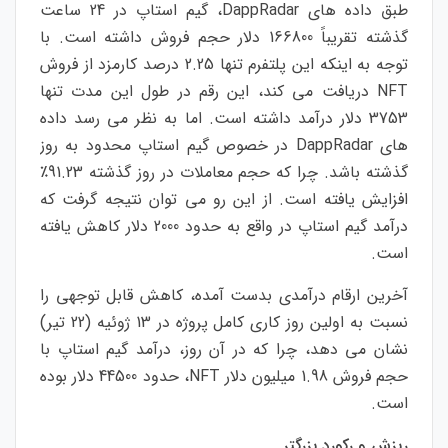
طبق داده‌ های DappRadar، گیم استاپ در 24 ساعت
گذشته تقریباً 166800 دلار حجم فروش داشته است. با
توجه به اینکه این پلتفرم تنها 2.25 درصد کارمزد از فروش
NFT دریافت می کند، این رقم در طول این مدت تنها
3753 دلار درآمد داشته است. اما به نظر می رسد داده
های DappRadar در خصوص گیم استاپ محدود به روز
گذشته باشد. چرا که حجم معاملات در روز گذشته 91.23٪
افزایش یافته است. از این رو می توان نتیجه گرفت که
درآمد گیم استاپ در واقع به حدود 2000 دلار کاهش یافته
است.
آخرین ارقام درآمدی بدست آمده، کاهش قابل توجهی را
نسبت به اولین روز کاری کامل پروژه در 13 ژوئیه (22 تیر)
نشان می دهد، چرا که در آن روز، درآمد گیم استاپ با
حجم فروش 1.98 میلیون دلار NFT، حدود 44500 دلار بوده
است.
ریزش و رکورد بزرگتر