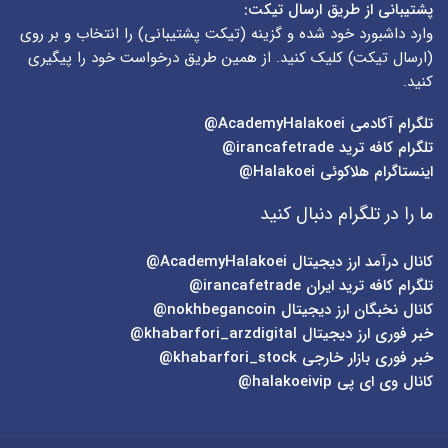
پشتیبانی از طریق ارسال تیکت:
وارد داشبورد خود شده و گزینه (
تیکت پشتیبانی
) را انتخاب و بر روی
(
ارسال تیکت
) کلیک کنید. از همین طریق درخواست خود را پیگیری
کنید.
تلگرام آکادمی
AcademyHalakoei@
تلگرام کافه ترید
irancafetrade@
اینستاگرام هلاکوئی
Halakoei@
ما را در تلگرام دنبال کنید
کانال درآمد ارز دیجیتال
AcademyHalakoei@
تلگرام کافه ترید ایران
irancafetrade@
کانال نخبگان ارز دیجیتال
nokhbegancoin@
خبر فوری ارز دیجیتال
khabarfori_arzdigital@
خبر فوری بازار خارجی
khabarfori_stock@
کانال وی ای پی
halakoeivip@