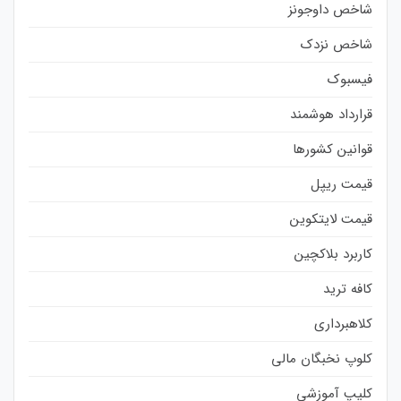
شاخص داوجونز
شاخص نزدک
فیسبوک
قرارداد هوشمند
قوانین کشورها
قیمت ریپل
قیمت لایتکوین
کاربرد بلاکچین
کافه ترید
کلاهبرداری
کلوپ نخبگان مالی
کلیپ آموزشی