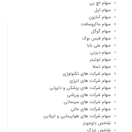
سهام اچ پی
سهام اپل
سهام آمازون
سهام ماکروسافت
سهام گوگل
سهام فیس بوک
سهام علی بابا
سهام دیزنی
سهام توئیتر
سهام تسلا
سهام شرکت های تکنولوژی
سهام شرکت های انرژی
سهام شرکت های پزشکی و داروئی
سهام شرکت های ورزشی
سهام شرکت های سینمائی
سهام شرکت های مالی
سهام شرکت های هواپیمایی و ایرلاین
شاخص داوجونز
شاخص نزدک