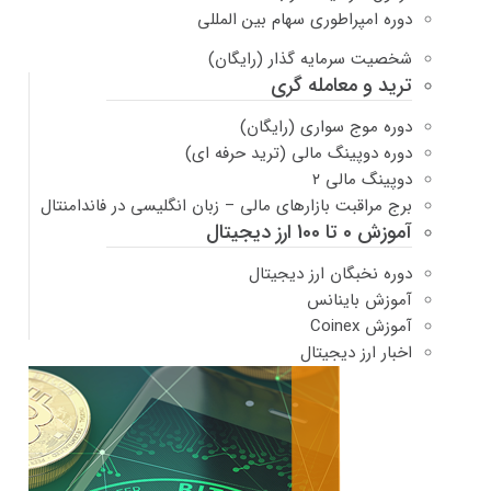
دوره امپراطوری سهام بین المللی
شخصیت سرمایه گذار (رایگان)
ترید و معامله گری
دوره موج سواری (رایگان)
دوره دوپینگ مالی (ترید حرفه ای)
دوپینگ مالی ۲
برج مراقبت بازارهای مالی – زبان انگلیسی در فاندامنتال
آموزش 0 تا 100 ارز دیجیتال
دوره نخبگان ارز دیجیتال
آموزش باینانس
آموزش Coinex
اخبار ارز دیجیتال