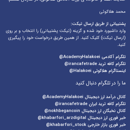
محمد هلاکوئی
پشتیبانی از طریق ارسال تیکت:
وارد داشبورد خود شده و گزینه (
تیکت پشتیبانی
) را انتخاب و بر روی
(
ارسال تیکت
) کلیک کنید. از همین طریق درخواست خود را پیگیری
کنید.
تلگرام آکادمی
AcademyHalakoei@
تلگرام کافه ترید
irancafetrade@
اینستاگرام هلاکوئی
Halakoei@
ما را در تلگرام دنبال کنید
کانال درآمد ارز دیجیتال
AcademyHalakoei@
تلگرام کافه ترید ایران
irancafetrade@
کانال نخبگان ارز دیجیتال
nokhbegancoin@
خبر فوری ارز دیجیتال
khabarfori_arzdigital@
خبر فوری بازار خارجی
khabarfori_stock@