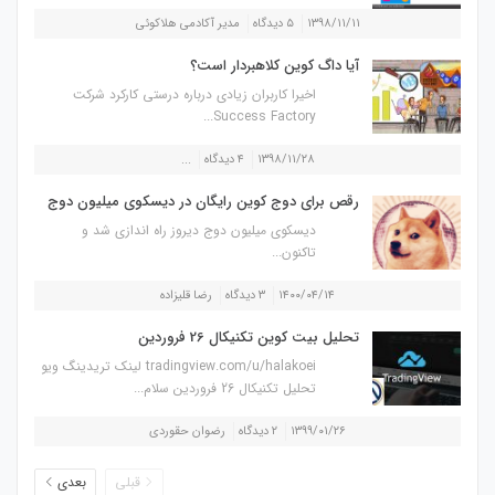
۱۳۹۸/۱۱/۱۱
۵ دیدگاه
مدیر آکادمی هلاکوئی
آیا داگ کوین کلاهبردار است؟
اخیرا کاربران زیادی درباره درستی کارکرد شرکت
Success Factory...
۱۳۹۸/۱۱/۲۸
۴ دیدگاه
...
رقص برای دوج کوین رایگان در دیسکوی میلیون دوج
دیسکوی میلیون دوج دیروز راه اندازی شد و
تاکنون...
۱۴۰۰/۰۴/۱۴
۳ دیدگاه
رضا قلیزاده
تحلیل بیت کوین تکنیکال 26 فروردین
tradingview.com/u/halakoei لینک تریدینگ ویو
تحلیل تکنیکال 26 فروردین سلام...
۱۳۹۹/۰۱/۲۶
۲ دیدگاه
رضوان حقوردی
قبلی
بعدی