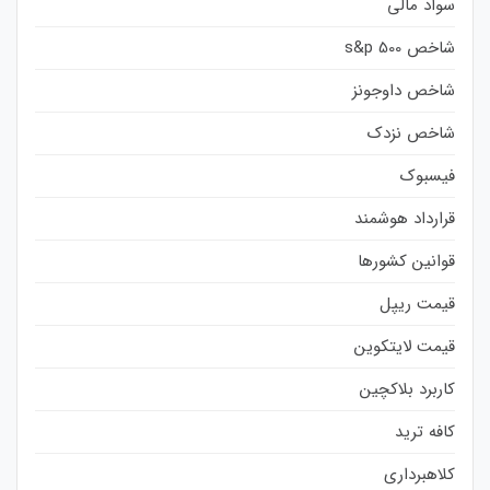
سواد مالی
شاخص s&p 500
شاخص داوجونز
شاخص نزدک
فیسبوک
قرارداد هوشمند
قوانین کشورها
قیمت ریپل
قیمت لایتکوین
کاربرد بلاکچین
کافه ترید
کلاهبرداری