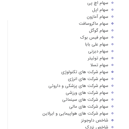
سهام اچ پی
سهام اپل
سهام آمازون
سهام ماکروسافت
سهام گوگل
سهام فیس بوک
سهام علی بابا
سهام دیزنی
سهام توئیتر
سهام تسلا
سهام شرکت های تکنولوژی
سهام شرکت های انرژی
سهام شرکت های پزشکی و داروئی
سهام شرکت های ورزشی
سهام شرکت های سینمائی
سهام شرکت های مالی
سهام شرکت های هواپیمایی و ایرلاین
شاخص داوجونز
شاخص نزدک