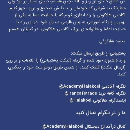
من عاشق دنیای ارز رمز و بلاک چین هستم، دنیای بسیار پرسود ولی
خطرناک به شرطی که خودمان را با دانش صحیح و بروز مجهز کنیم،
آکادمی هلاکوئی را راه اندازی کردم که با حمایت شما به یکی از
بهترین پایگاه آموزشی به زبان فارسی تبدیل شود. در این راه با
حمایت اعضا و خانواده ی بزرگ آکادمی هلاکوئی، در کنارتان هستم.
محمد هلاکوئی
پشتیبانی از طریق ارسال تیکت:
وارد داشبورد خود شده و گزینه (
تیکت پشتیبانی
) را انتخاب و بر روی
(
ارسال تیکت
) کلیک کنید. از همین طریق درخواست خود را پیگیری
کنید.
تلگرام آکادمی
AcademyHalakoei@
تلگرام کافه ترید
irancafetrade@
اینستاگرام هلاکوئی
Halakoei@
ما را در تلگرام دنبال کنید
کانال درآمد ارز دیجیتال
AcademyHalakoei@