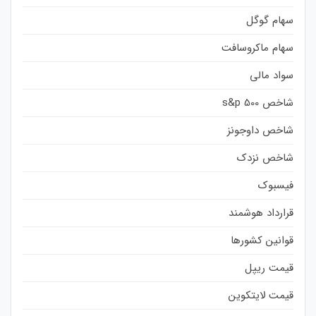
سهام گوگل
سهام ماکروسافت
سواد مالی
شاخص s&p 500
شاخص داوجونز
شاخص نزدک
فیسبوک
قرارداد هوشمند
قوانین کشورها
قیمت ریپل
قیمت لایتکوین