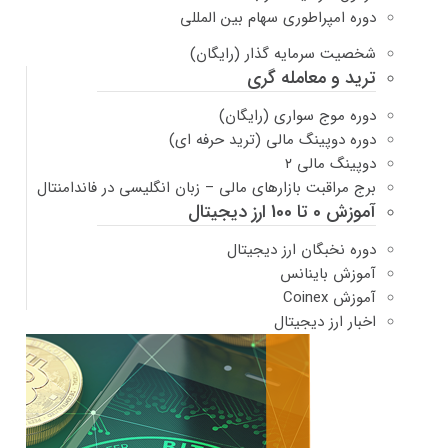
دوره امپراطوری سهام بین المللی
شخصیت سرمایه گذار (رایگان)
ترید و معامله گری
دوره موج سواری (رایگان)
دوره دوپینگ مالی (ترید حرفه ای)
دوپینگ مالی ۲
برج مراقبت بازارهای مالی – زبان انگلیسی در فاندامنتال
آموزش 0 تا 100 ارز دیجیتال
دوره نخبگان ارز دیجیتال
آموزش باینانس
آموزش Coinex
اخبار ارز دیجیتال