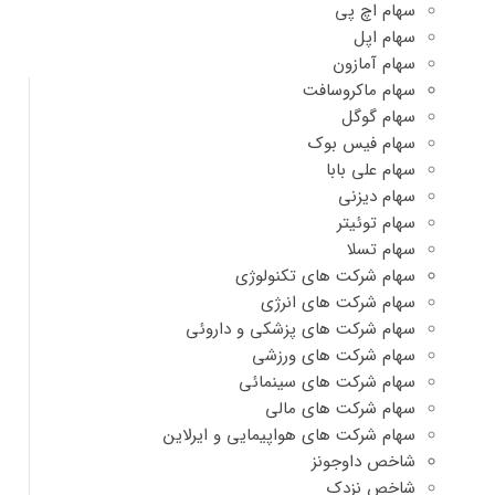
سهام اچ پی
سهام اپل
سهام آمازون
سهام ماکروسافت
سهام گوگل
سهام فیس بوک
سهام علی بابا
سهام دیزنی
سهام توئیتر
سهام تسلا
سهام شرکت های تکنولوژی
سهام شرکت های انرژی
سهام شرکت های پزشکی و داروئی
سهام شرکت های ورزشی
سهام شرکت های سینمائی
سهام شرکت های مالی
سهام شرکت های هواپیمایی و ایرلاین
شاخص داوجونز
شاخص نزدک