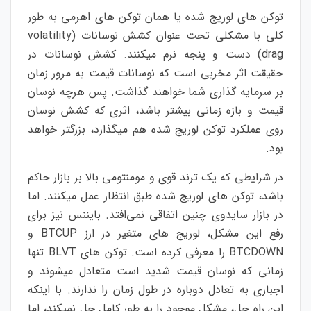
توکن های لوریج شده یا همان توکن های اهرمی به طور
کلی با مشکلی تحت عنوان کشش نوسانات (volatility
drag) دست و پنجه نرم میکنند. کشش نوسانات در
حقیقت اثر مخربی است که نوسانات قیمت به مرور زمان
بر سرمایه گذاری شما خواهند گذاشت. پس هرچه نوسان
قیمت و بازه زمانی بیشتر باشد، اثری که کشش نوسان
روی عملکرد توکن لوریج شده هم میگذارد، بزرگتر خواهد
بود.
در شرایطی که یک ترند قوی و مومنتومی بالا بر بازار حاکم
باشد، توکن های لوریج شده طبق انتظار عمل میکنند. اما
در بازار سایدوی چنین اتفاقی نمی‌افتد. بایننس نیز برای
رفع این مشکل، لوریج های متغیر در ارز BTCUP و
BTCDOWN را معرفی کرده است. توکن های BLVT تنها
زمانی که نوسان قیمت شدید است متعادل میشوند و
اجباری به تعادل دوباره در طول زمان را ندارند. با اینکه
این راه حل، مشکل موجود را به طور کامل حل نمیکند، اما