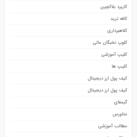
کاربرد بلاکچین
کافه ترید
کلاهبرداری
کلوپ نخبگان مالی
کلیپ آموزشی
کلیپ ها
کیف پول ارز دیجیتال
کیف پول ارز دیجیتال
گیمفای
متاورس
مطالب آموزشی