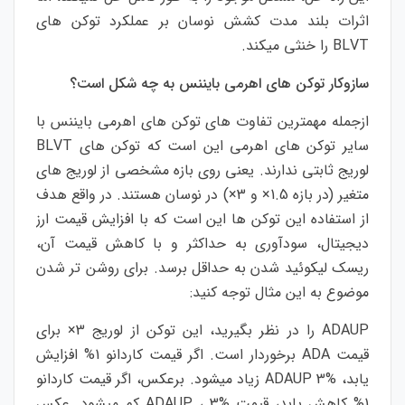
اثرات بلند مدت کشش نوسان بر عملکرد توکن های
BLVT را خنثی میکند.
سازوکار توکن های اهرمی بایننس به چه شکل است؟
ازجمله مهمترین تفاوت های توکن های اهرمی بایننس با
سایر توکن های اهرمی این است که توکن های BLVT
لوریج ثابتی ندارند. یعنی روی بازه مشخصی از لوریج های
متغیر (در بازه 1.5× و 3×) در نوسان هستند. در واقع هدف
از استفاده این توکن ها این است که با افزایش قیمت ارز
دیجیتال، سودآوری به حداکثر و با کاهش قیمت آن،
ریسک لیکوئید شدن به حداقل برسد. برای روشن تر شدن
موضوع به این مثال توجه کنید:
ADAUP را در نظر بگیرید، این توکن از لوریج 3× برای
قیمت ADA برخوردار است. اگر قیمت کاردانو 1% افزایش
یابد، ADAUP 3% زیاد میشود. برعکس، اگر قیمت کاردانو
1% کاهش یابد، قیمت ADAUP ، 3% کم میشود. عکس