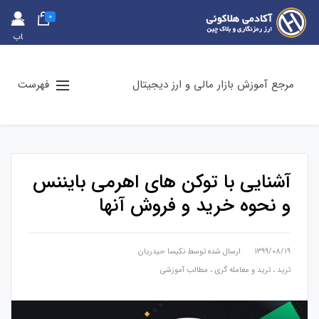
0
حس
اب
کارب
ری
مرجع آموزش بازار مالی و ارز دیجیتال
فهرست
آشنایی با توکن های اهرمی بایننس
و نحوه خرید و فروش آنها
۱۳۹۹/۰۸/۱۹
ارسال شده توسط
نكيسا حيدريان
ترید
،
ترید و معامله گری
،
مطالب آموزشی