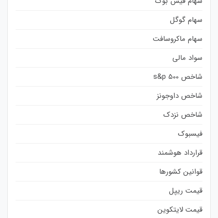
سهام فیس بوک
سهام گوگل
سهام ماکروسافت
سواد مالی
شاخص s&p 500
شاخص داوجونز
شاخص نزدک
فیسبوک
قرارداد هوشمند
قوانین کشورها
قیمت ریپل
قیمت لایتکوین